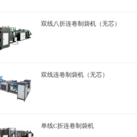
双线八折连卷制袋机（无芯）
双线连卷制袋机（无芯）
单线C折连卷制袋机