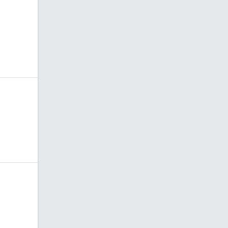
）
）
）